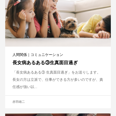
人間関係｜コミュニケーション
長女病あるある③生真面目過ぎ
「長女病あるある③ 生真面目過ぎ」をお送りします。
長女の方は立派で、仕事ができる方が多いのですが、責
任感が強い以...
赤羽雄二