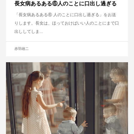
長女病あるある⑥人のことに口出し過ぎる
「長女病あるある⑥ 人のことに口出し過ぎる」をお送
りします。長女は、ほっておけばいい人のことにまで口
出ししてしま...
赤羽雄二