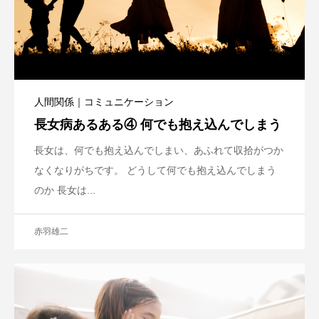
人間関係｜コミュニケーション
長女病あるある④ 何でも抱え込んでしまう
長女は、何でも抱え込んでしまい、あふれて収拾がつか
なくなりがちです。 どうして何でも抱え込んでしまう
のか 長女は...
赤羽雄二