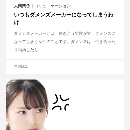
人間関係｜コミュニケーション
いつもダメンズメーカーになってしまうわ
け
ダメンズメーカーとは、付き合う男性が皆、ダメンズに
なってしまう女性のことです。ダメンズは、付き合った
り結婚したり...
赤羽雄二