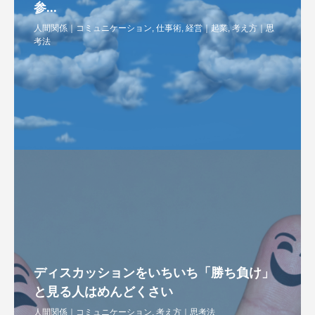
参...
人間関係｜コミュニケーション
,
仕事術
,
経営｜起業
,
考え方｜思
考法
ディスカッションをいちいち「勝ち負け」
と見る人はめんどくさい
人間関係｜コミュニケーション
,
考え方｜思考法