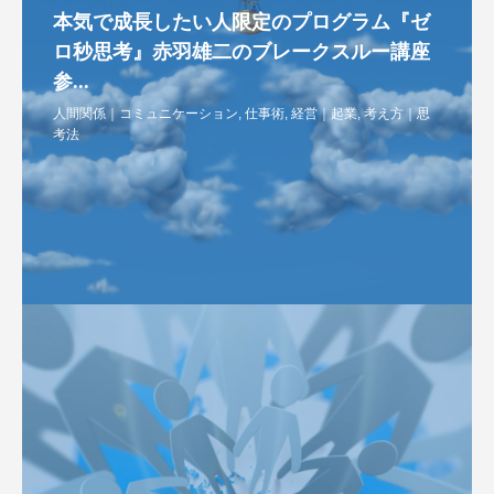
本気で成長したい人限定のプログラム『ゼ
ロ秒思考』赤羽雄二のブレークスルー講座
参...
人間関係｜コミュニケーション
,
仕事術
,
経営｜起業
,
考え方｜思
考法